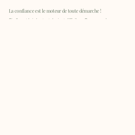
La confiance est le moteur de toute démarche !
Si elle est brisée, tout devient difficile… Osez prendre
rendez-vous
Surcharge mentale…Votre cerveau ne s’arrête jamais?
Cela tourne tout le temps dans votre tête ? Vous