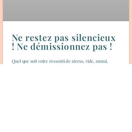
Ne restez pas silencieux
! Ne démissionnez pas !
Quel que soit votre ressenti de stress, vide, ennui,
lassitude… vous êtes plus proche de la lumière que vous
le croyez ! Toutes vos expériences
LIRE LA SUITE »
6 Octobre 2022
« Précédent
1
2
3
4
5
Suivant »