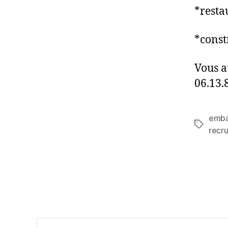
*resta
*const
Vous a
06.13.
emba
recr