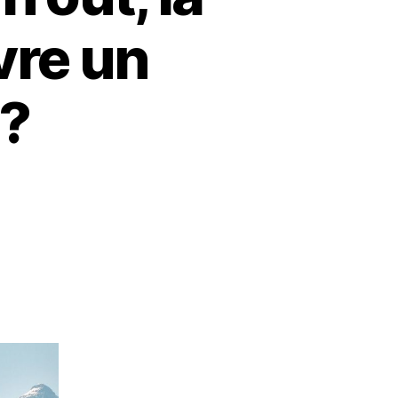
vre un
 ?