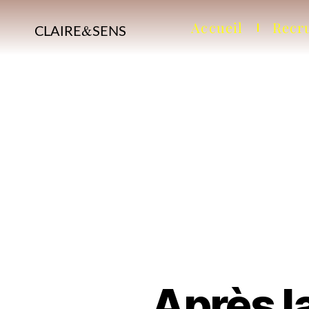
Accueil
Recr
&
CLAIRE
SENS
Après la