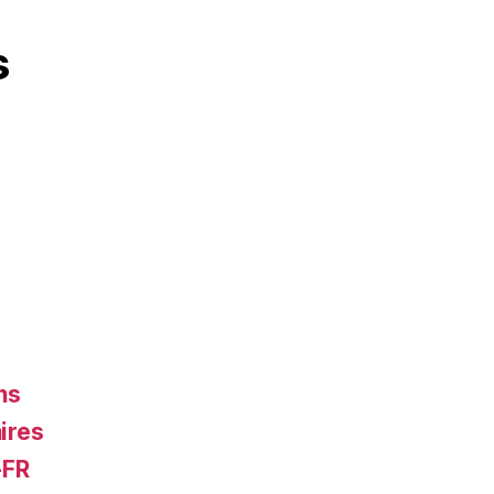
s
ns
ires
-FR