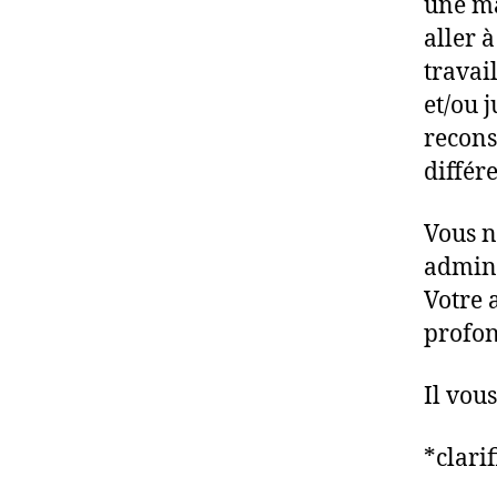
une ma
aller 
travai
et/ou 
recons
différ
Vous n
admini
Votre 
profon
Il vou
*clari