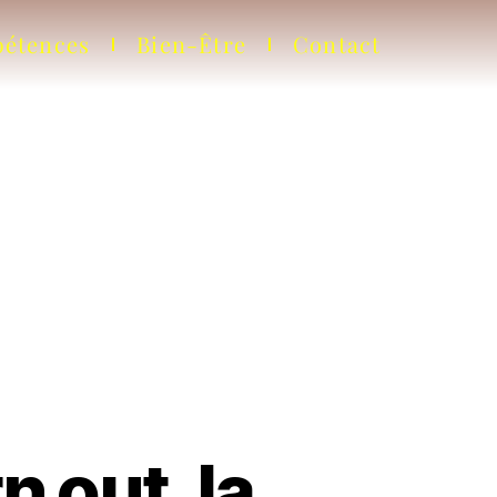
pétences
Bien-Être
Contact
n out, la