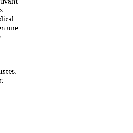
ouvant
s
dical
ien une
e
isées.
st