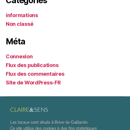
Catégories
informations
Non classé
Méta
Connexion
Flux des publications
Flux des commentaires
Site de WordPress-FR
&
CLAIRE
SENS
Les locaux sont situés à Brive-la-Gaillarde
Ce site utilise des cookies à des fins statistiques