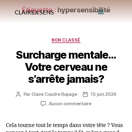
Étiquette :
hypersensibilité
&
CLAIRE
SENS
Recrutement – Formation
Orientation – Compétences
Bien-Être
Contact
NON CLASSÉ
Surcharge mentale…
Votre cerveau ne
s’arrête jamais?
Par
Claire Coudre Rupage
15 juin 2026
Aucun commentaire
Cela tourne tout le temps dans votre tête ? Vous